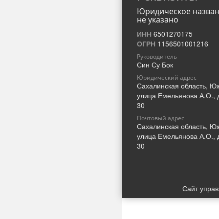
Юридическое назва
не указано
ИНН
6501270175
ОГРН
1156501001216
Руководитель
Син Су Бок
Юридический адрес
Сахалинская область, Ю
улица Емельянова А.О., 
30
Почтовый адрес
Сахалинская область, Ю
улица Емельянова А.О., 
30
Сайт упра