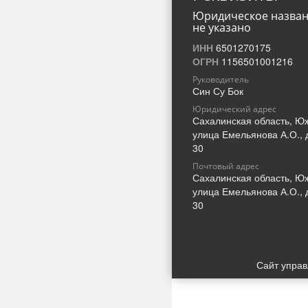
Юридическое назва
не указано
ИНН
6501270175
ОГРН
1156501001216
Руководитель
Син Су Бок
Юридический адрес
Сахалинская область, Ю
улица Емельянова А.О., 
30
Почтовый адрес
Сахалинская область, Ю
улица Емельянова А.О., 
30
Сайт упра