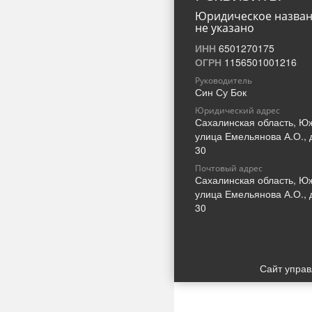
Юридическое назва
не указано
ИНН
6501270175
ОГРН
1156501001216
Руководитель
Син Су Бок
Юридический адрес
Сахалинская область, Ю
улица Емельянова А.О., 
30
Почтовый адрес
Сахалинская область, Ю
улица Емельянова А.О., 
30
Сайт упра