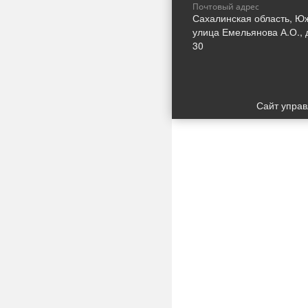
Почтовый адрес
Сахалинская область, Ю
улица Емельянова А.О., 
30
Сайт упра